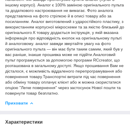
іншому корпусі). Аналог є 100% заміною оригінального пульта
та додаткового настроювання не вимагає. Фото аналога
представлена на фото стрілкою й в описі товару або за
посиланням. Аналог виготовлений з ударостійкого пластику, з
використанням корпусної мікросхеми та за якістю близький до
оригінального.К товару додається інструкція, у якій вказана
інформація про відповідність кнопок на оригінальному пульті
й аналоговому. аналог завжди звертайте увагу на фото
оригінального пульта — він має бути таким самим, який був у
вас раніше, інакше прошивка може не підійти.Аналоговий
пульт програмується за допомогою програми RCcreator, що
розташована в загальному доступі. Якщо прошивання Вам не
дісталося, є можливість віддаленого перепрограмування або
повернення товару.Транспортні витрати під час повернення
або обміну товару оплачує клієнт або ж можна скористатися
опцією "Легке повернення" через застосунок Нової пошти та
повернути товар безплатно.
Приховати
Характеристики