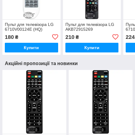
Пульт для телевізора LG
Пульт для телевізора LG
Пуль
6710V00124E (HQ)
AKB72915269
671
180
210
224
₴
₴
Купити
Купити
Акційні пропозиції та новинки