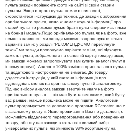
пульта завжди порівнюйте фото на сайті зі своїм старим
пультом. Якщо старого пульта немає в наявності,
скористайтеся інструкцією до техніки, де завжди є зображення
оригінального пульта, якщо ж немає жодної інформації про
старий пульт, то рекомендуємо брати пульт спираючись тільки
на бренд і модель.Якщо оригінального пульта як на фото, вже
немає в наявності, ми завжди можемо запропонувати кілька
варіантів замін: у розділі "РЕКОМЕНДУЄМО переглянути
також" ми завжди пропонуємо варіанти заміни, які підходять
замість пульта, зображеного на основній картці товару;також,
ми завжди можемо запропонувати вам купити аналог (пульт в
іншому корпусі). Аналог є 100% заміною оригінального пульта
та додаткового настроювання не вимагає. До товару
додається інструкція, у якій вказана інформація про
відповідність кнопок на оригінальному пульті й аналоговому.
Під час вибору аналога завжди звертайте увагу на фото
оригінального пульта — він має бути таким самим, який був у
вас раніше, інакше прошивка може не підійти. Аналоговий
пульт програмується за допомогою програми RCcreator, що є
в загальному доступі. Якщо прошивання Вам не дісталося, є
можливість віддаленого перепрограмування або повернення
товару; або ж у нас завжди в каталозі є великий вибір
універсальних пультів, які змінюють 99% асортименту на