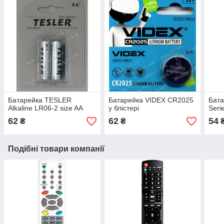
Батарейка TESLER
Батарейка VIDEX CR2025
Бат
Alkaline LR06-2 size AA
у блістері
Seri
62
62
54
₴
₴
Подібні товари компанії