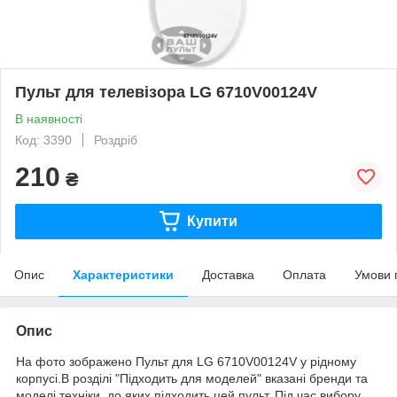
Пульт для телевізора LG 6710V00124V
В наявності
Код: 3390
Роздріб
210
₴
Купити
Опис
Характеристики
Доставка
Оплата
Умови 
Опис
На фото зображено Пульт для LG 6710V00124V у рідному
корпусі.В розділі "Підходить для моделей" вказані бренди та
моделі техніки, до яких підходить цей пульт. Під час вибору