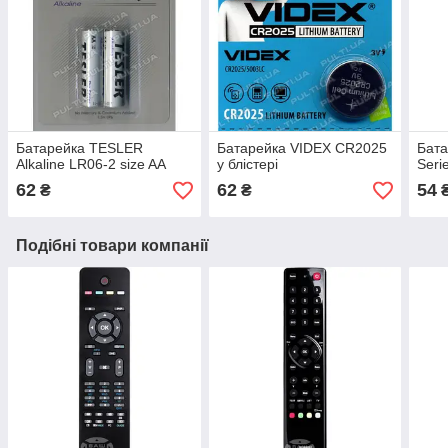
Батарейка TESLER
Батарейка VIDEX CR2025
Бат
Alkaline LR06-2 size AA
у блістері
Seri
62
62
54
₴
₴
Подібні товари компанії