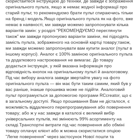
скористайтеся інструкцією до техніки, де завжди є зображення
оригінального пульта, якщо ж немає жодної інформації про
старий пульт, то рекомендуємо брати пульт спираючись тільки
на бренд і модель.Якщо оригінального пульта як на фото, вже
немає в наявності, ми завжди можемо запропонувати кілька
варіантів замін: у розділі "РЕКОМЕНДУЄМО переглянути
також" ми завжди пропонуємо варіанти заміни, які підходять
замість пульта, зображеного на основній картці товару;також,
ми завжди можемо запропонувати вам купити аналог (пульт в
іншому корпусі). Аналог є 100% заміною оригінального пульта
та додаткового настроювання не вимагає. До товару
додається інструкція, у якій вказана інформація про
відповідність кнопок на оригінальному пульті й аналоговому.
Під час вибору аналога завжди звертайте увагу на фото
оригінального пульта — він має бути таким самим, який був у
вас раніше, інакше прошивка може не підійти. Аналоговий
пульт програмується за допомогою програми RCcreator, що є
в загальному доступі. Якщо прошивання Вам не дісталося, є
можливість віддаленого перепрограмування або повернення
товару; або ж у нас завжди в каталозі є великий вибір
універсальних пультів, які змінюють 99% асортименту на
складі.Транспортні витрати під час повернення або обміні
товару оплачує клієнт або ж можна скористатися опцією
"Легке повернення" через застосунок Нової пошти та