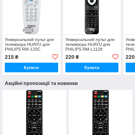
Універсальний пульт для
Універсальний пульт для
Унів
телевізора HUAYU для
телевізора HUAYU для
теле
PHILIPS RM-120C
PHILIPS RM-L1128
PHI
215
220
220
₴
₴
Купити
Купити
Акційні пропозиції та новинки