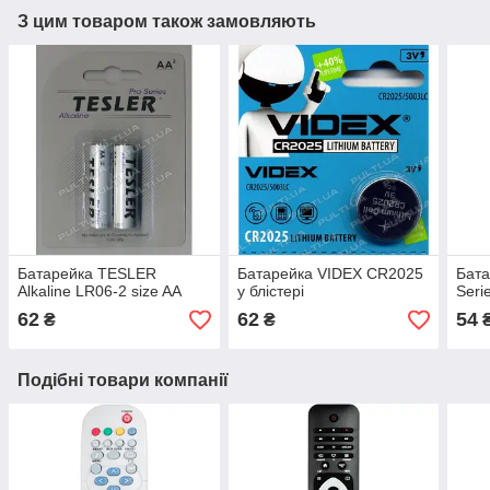
З цим товаром також замовляють
Батарейка TESLER
Батарейка VIDEX CR2025
Бат
Alkaline LR06-2 size AA
у блістері
Seri
62
62
54
₴
₴
Подібні товари компанії