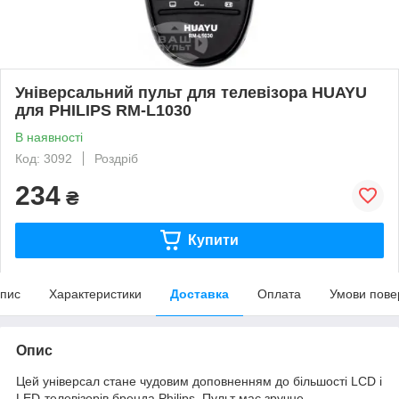
Універсальний пульт для телевізора HUAYU
для PHILIPS RM-L1030
В наявності
Код: 3092
Роздріб
234
₴
Купити
пис
Характеристики
Доставка
Оплата
Умови пове
Опис
Цей універсал стане чудовим доповненням до більшості LCD і
LED-телевізорів бренда Philips. Пульт має зручне