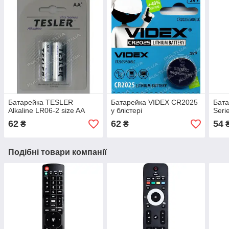
Батарейка TESLER
Батарейка VIDEX CR2025
Бат
Alkaline LR06-2 size AA
у блістері
Seri
62
62
54
₴
₴
Подібні товари компанії