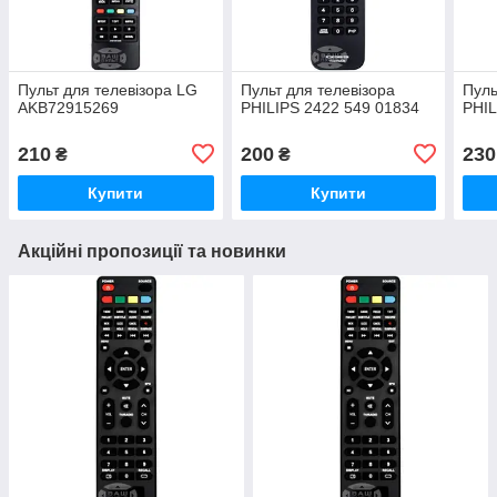
Пульт для телевізора LG
Пульт для телевізора
Пуль
AKB72915269
PHILIPS 2422 549 01834
PHIL
210
200
230
₴
₴
Купити
Купити
Акційні пропозиції та новинки