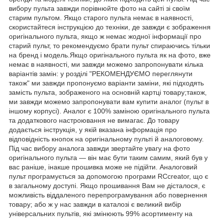
вибору пульта завжди порівнюйте фото на сайті зі своїм
старим пультом. Якщо старого пульта немає в наявності,
скористайтеся інструкцією до техніки, де завжди є зображення
оригінального пульта, якщо ж немає жодної інформації про
старий пульт, то рекомендуємо брати пульт спираючись тільки
на бренд і модель.Якщо оригінального пульта як на фото, вже
немає в наявності, ми завжди можемо запропонувати кілька
варіантів замін: у розділі "РЕКОМЕНДУЄМО переглянути
також" ми завжди пропонуємо варіанти заміни, які підходять
замість пульта, зображеного на основній картці товару;також,
ми завжди можемо запропонувати вам купити аналог (пульт в
іншому корпусі). Аналог є 100% заміною оригінального пульта
та додаткового настроювання не вимагає. До товару
додається інструкція, у якій вказана інформація про
відповідність кнопок на оригінальному пульті й аналоговому.
Під час вибору аналога завжди звертайте увагу на фото
оригінального пульта — він має бути таким самим, який був у
вас раніше, інакше прошивка може не підійти. Аналоговий
пульт програмується за допомогою програми RCcreator, що є
в загальному доступі. Якщо прошивання Вам не дісталося, є
можливість віддаленого перепрограмування або повернення
товару; або ж у нас завжди в каталозі є великий вибір
універсальних пультів, які змінюють 99% асортименту на