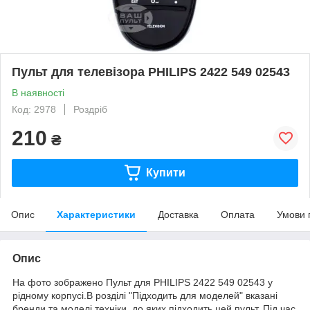
Пульт для телевізора PHILIPS 2422 549 02543
В наявності
Код: 2978
Роздріб
210
₴
Купити
Опис
Характеристики
Доставка
Оплата
Умови 
Опис
На фото зображено Пульт для PHILIPS 2422 549 02543 у
рідному корпусі.В розділі "Підходить для моделей" вказані
бренди та моделі техніки, до яких підходить цей пульт. Під час