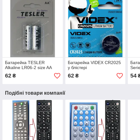
Батарейка TESLER
Батарейка VIDEX CR2025
Бат
Alkaline LR06-2 size AA
у блістері
Seri
62
62
54
₴
₴
Подібні товари компанії