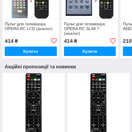
Пульт для телевізора
Пульт для телевізора
Пуль
OPERA RC LCD (аналог)
OPERA RC SLIM 7
AKB
(аналог)
414
414
210
₴
₴
Купити
Купити
Акційні пропозиції та новинки