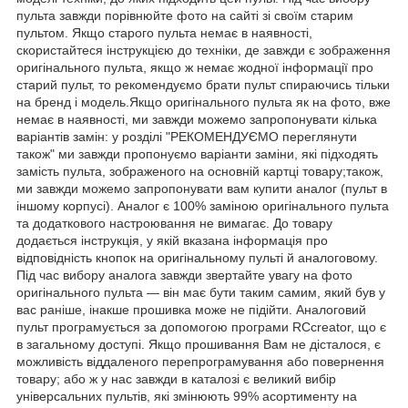
пульта завжди порівнюйте фото на сайті зі своїм старим
пультом. Якщо старого пульта немає в наявності,
скористайтеся інструкцією до техніки, де завжди є зображення
оригінального пульта, якщо ж немає жодної інформації про
старий пульт, то рекомендуємо брати пульт спираючись тільки
на бренд і модель.Якщо оригінального пульта як на фото, вже
немає в наявності, ми завжди можемо запропонувати кілька
варіантів замін: у розділі "РЕКОМЕНДУЄМО переглянути
також" ми завжди пропонуємо варіанти заміни, які підходять
замість пульта, зображеного на основній картці товару;також,
ми завжди можемо запропонувати вам купити аналог (пульт в
іншому корпусі). Аналог є 100% заміною оригінального пульта
та додаткового настроювання не вимагає. До товару
додається інструкція, у якій вказана інформація про
відповідність кнопок на оригінальному пульті й аналоговому.
Під час вибору аналога завжди звертайте увагу на фото
оригінального пульта — він має бути таким самим, який був у
вас раніше, інакше прошивка може не підійти. Аналоговий
пульт програмується за допомогою програми RCcreator, що є
в загальному доступі. Якщо прошивання Вам не дісталося, є
можливість віддаленого перепрограмування або повернення
товару; або ж у нас завжди в каталозі є великий вибір
універсальних пультів, які змінюють 99% асортименту на