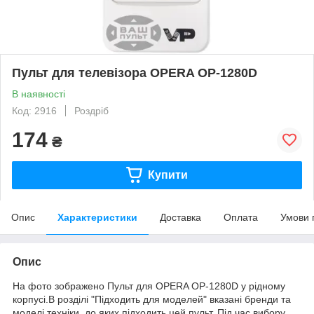
Пульт для телевізора OPERA OP-1280D
В наявності
Код: 2916
Роздріб
174
₴
Купити
Опис
Характеристики
Доставка
Оплата
Умови 
Опис
На фото зображено Пульт для OPERA OP-1280D у рідному
корпусі.В розділі "Підходить для моделей" вказані бренди та
моделі техніки, до яких підходить цей пульт. Під час вибору