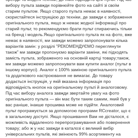
вибору пульта завжди порівнюйте фото на сайті зі своїм
старим пультом. Якщо старого пульта немає в наявності,
скористайтеся інструкцією до техніки, де завжди є зображення
оригінального пульта, якщо ж немає жодної інформації про
старий пульт, то рекомендуємо брати пульт спираючись тільки
на бренд і модель.Якщо оригінального пульта як на фото, вже
немає в наявності, ми завжди можемо запропонувати кілька
варіантів замін: у розділі "РЕКОМЕНДУЄМО переглянути
також" ми завжди пропонуємо варіанти заміни, які підходять
замість пульта, зображеного на основній картці товару;також,
ми завжди можемо запропонувати вам купити аналог (пульт в
іншому корпусі). Аналог є 100% заміною оригінального пульта
та додаткового настроювання не вимагає. До товару
додається інструкція, у якій вказана інформація про
відповідність кнопок на оригінальному пульті й аналоговому.
Під час вибору аналога завжди звертайте увагу на фото
оригінального пульта — він має бути таким самим, який був у
вас раніше, інакше прошивка може не підійти. Аналоговий
пульт програмується за допомогою програми RCcreator, що є
в загальному доступі. Якщо прошивання Вам не дісталося, є
можливість віддаленого перепрограмування або повернення
товару; або ж у нас завжди в каталозі є великий вибір
універсальних пультів, які змінюють 99% асортименту на