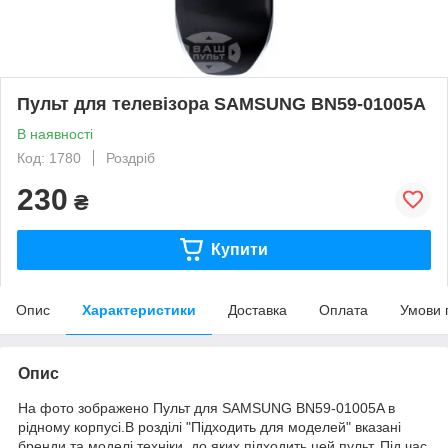
Пульт для телевізора SAMSUNG BN59-01005A
В наявності
Код: 1780
Роздріб
230
₴
Купити
Опис
Характеристики
Доставка
Оплата
Умови 
Опис
На фото зображено Пульт для SAMSUNG BN59-01005A в
рідному корпусі.В розділі "Підходить для моделей" вказані
бренди та моделі техніки, до яких підходить цей пульт. Під час