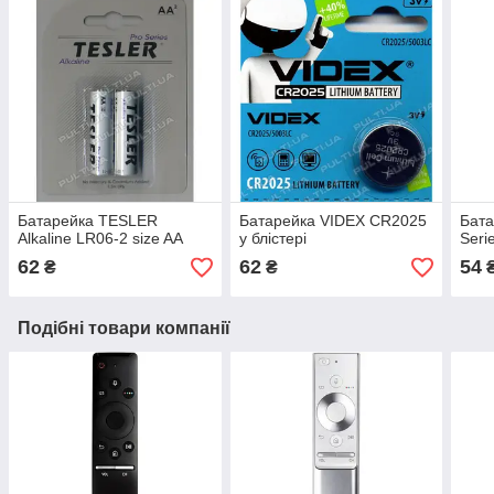
Батарейка TESLER
Батарейка VIDEX CR2025
Бат
Alkaline LR06-2 size AA
у блістері
Seri
62
62
54
₴
₴
Подібні товари компанії