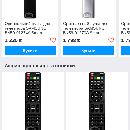
Оригінальний пульт для
Оригінальний пульт для
Ориг
телевізора SAMSUNG
телевізора SAMSUNG
тел
BN59-01274A Smart
BN59-01270A Smart
BN59
Control
Control
Cont
1 335
1 798
1 7
₴
₴
Купити
Купити
Акційні пропозиції та новинки