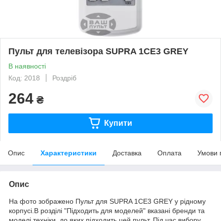
Пульт для телевізора SUPRA 1CE3 GREY
В наявності
Код: 2018
Роздріб
264
₴
Купити
Опис
Характеристики
Доставка
Оплата
Умови 
Опис
На фото зображено Пульт для SUPRA 1CE3 GREY у рідному
корпусі.В розділі "Підходить для моделей" вказані бренди та
моделі техніки, до яких підходить цей пульт. Під час вибору