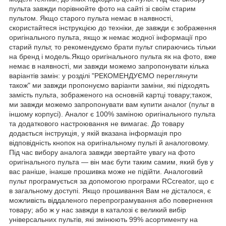
пульта завжди порівнюйте фото на сайті зі своїм старим
пультом. Якщо старого пульта немає в наявності,
скористайтеся інструкцією до техніки, де завжди є зображення
оригінального пульта, якщо ж немає жодної інформації про
старий пульт, то рекомендуємо брати пульт спираючись тільки
на бренд і модель.Якщо оригінального пульта як на фото, вже
немає в наявності, ми завжди можемо запропонувати кілька
варіантів замін: у розділі "РЕКОМЕНДУЄМО переглянути
також" ми завжди пропонуємо варіанти заміни, які підходять
замість пульта, зображеного на основній картці товару;також,
ми завжди можемо запропонувати вам купити аналог (пульт в
іншому корпусі). Аналог є 100% заміною оригінального пульта
та додаткового настроювання не вимагає. До товару
додається інструкція, у якій вказана інформація про
відповідність кнопок на оригінальному пульті й аналоговому.
Під час вибору аналога завжди звертайте увагу на фото
оригінального пульта — він має бути таким самим, який був у
вас раніше, інакше прошивка може не підійти. Аналоговий
пульт програмується за допомогою програми RCcreator, що є
в загальному доступі. Якщо прошивання Вам не дісталося, є
можливість віддаленого перепрограмування або повернення
товару; або ж у нас завжди в каталозі є великий вибір
універсальних пультів, які змінюють 99% асортименту на