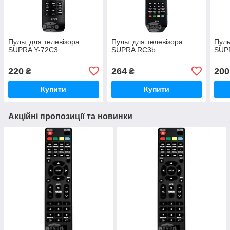
Пульт для телевізора
Пульт для телевізора
Пуль
SUPRA Y-72C3
SUPRA RC3b
SUP
220
264
200
₴
₴
Купити
Купити
Акційні пропозиції та новинки