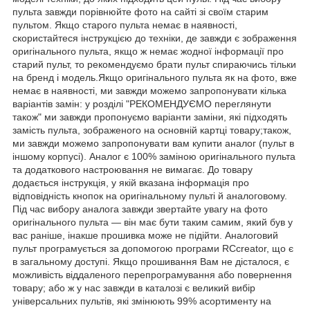
пульта завжди порівнюйте фото на сайті зі своїм старим
пультом. Якщо старого пульта немає в наявності,
скористайтеся інструкцією до техніки, де завжди є зображення
оригінального пульта, якщо ж немає жодної інформації про
старий пульт, то рекомендуємо брати пульт спираючись тільки
на бренд і модель.Якщо оригінального пульта як на фото, вже
немає в наявності, ми завжди можемо запропонувати кілька
варіантів замін: у розділі "РЕКОМЕНДУЄМО переглянути
також" ми завжди пропонуємо варіанти заміни, які підходять
замість пульта, зображеного на основній картці товару;також,
ми завжди можемо запропонувати вам купити аналог (пульт в
іншому корпусі). Аналог є 100% заміною оригінального пульта
та додаткового настроювання не вимагає. До товару
додається інструкція, у якій вказана інформація про
відповідність кнопок на оригінальному пульті й аналоговому.
Під час вибору аналога завжди звертайте увагу на фото
оригінального пульта — він має бути таким самим, який був у
вас раніше, інакше прошивка може не підійти. Аналоговий
пульт програмується за допомогою програми RCcreator, що є
в загальному доступі. Якщо прошивання Вам не дісталося, є
можливість віддаленого перепрограмування або повернення
товару; або ж у нас завжди в каталозі є великий вибір
універсальних пультів, які змінюють 99% асортименту на