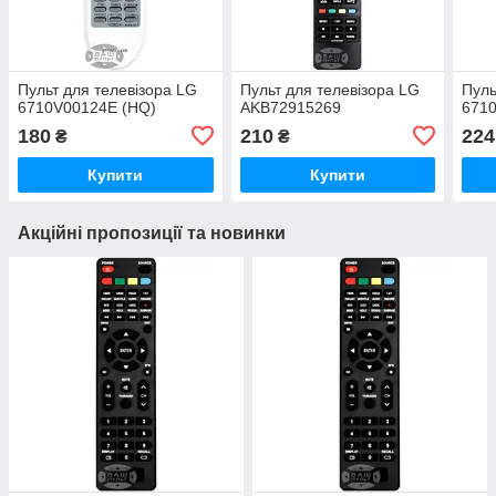
Пульт для телевізора LG
Пульт для телевізора LG
Пуль
6710V00124E (HQ)
AKB72915269
671
180
210
224
₴
₴
Купити
Купити
Акційні пропозиції та новинки