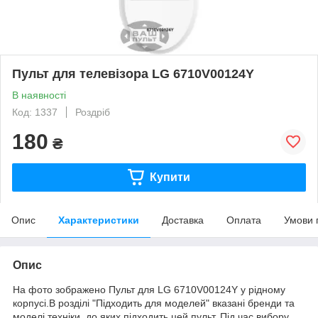
Пульт для телевізора LG 6710V00124Y
В наявності
Код: 1337
Роздріб
180
₴
Купити
Опис
Характеристики
Доставка
Оплата
Умови 
Опис
На фото зображено Пульт для LG 6710V00124Y у рідному
корпусі.В розділі "Підходить для моделей" вказані бренди та
моделі техніки, до яких підходить цей пульт. Під час вибору