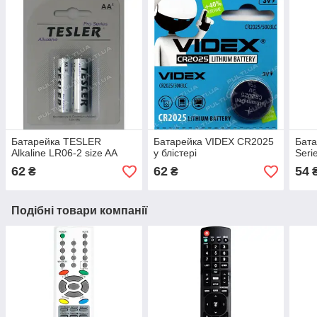
Батарейка TESLER
Батарейка VIDEX CR2025
Бат
Alkaline LR06-2 size AA
у блістері
Seri
62
62
54
₴
₴
Подібні товари компанії