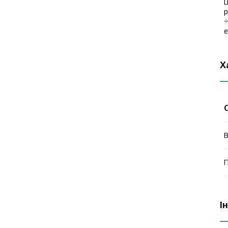
Ц
р
÷
е
Х
В
П
І