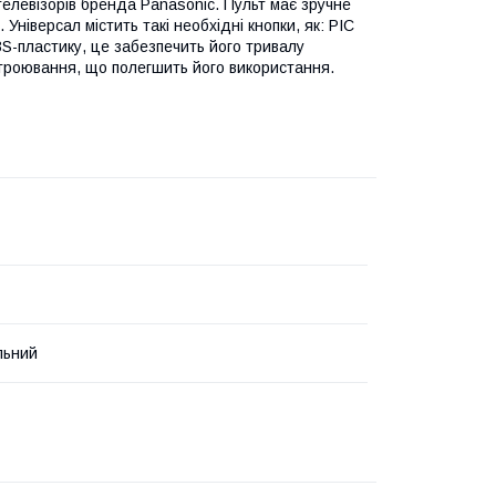
елевізорів бренда Panasonic. Пульт має зручне
ніверсал містить такі необхідні кнопки, як: PIC
BS-пластику, це забезпечить його тривалу
троювання, що полегшить його використання.
льний