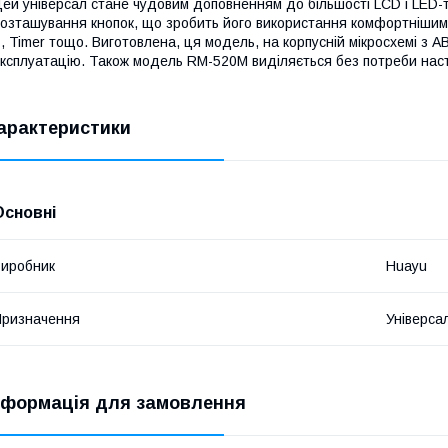
ей універсал стане чудовим доповненням до більшості LCD і LED-т
озташування кнопок, що зробить його використання комфортнішим. У
, Timer тощо. Виготовлена, ця модель, на корпусній мікросхемі з A
ксплуатацію. Також модель RM-520M виділяється без потреби нас
арактеристики
Основні
иробник
Huayu
ризначення
Універса
нформація для замовлення