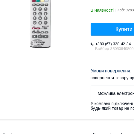
В наявності
Код:
3283
Купити
+380 (67) 328-42-34
Вайбер 38050649800
повернення товару п
У компанії підключені
будь-який товар не п