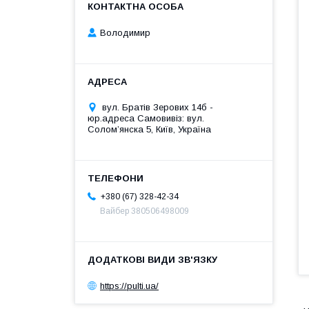
Володимир
вул. Братів Зерових 14б -
юр.адреса Самовивіз: вул.
Соломʼянска 5, Київ, Україна
+380 (67) 328-42-34
Вайбер 380506498009
https://pulti.ua/