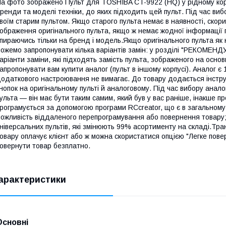
а фото зображено Пульт для TOSHIBA CT-9922 (HQ) у рідному корп
ренди та моделі техніки, до яких підходить цей пульт. Під час виб
воїм старим пультом. Якщо старого пульта немає в наявності, скори
ображення оригінального пульта, якщо ж немає жодної інформації 
пираючись тільки на бренд і модель.Якщо оригінального пульта як 
ожемо запропонувати кілька варіантів замін: у розділі "РЕКОМЕН
аріанти заміни, які підходять замість пульта, зображеного на осно
апропонувати вам купити аналог (пульт в іншому корпусі). Аналог є
одаткового настроювання не вимагає. До товару додається інструкц
нопок на оригінальному пульті й аналоговому. Під час вибору анал
ульта — він має бути таким самим, який був у вас раніше, інакше п
рограмується за допомогою програми RCcreator, що є в загальному
ожливість віддаленого перепрограмування або повернення товару; 
ніверсальних пультів, які змінюють 99% асортименту на складі.Тра
овару оплачує клієнт або ж можна скористатися опцією "Легке пове
овернути товар безплатно.
арактеристики
Основні