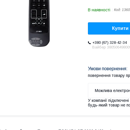
В наявності
Код:
1360
Купити
+380 (67) 328-42-34
Вайбер 38050649800
повернення товару п
У компанії підключені
будь-який товар не п