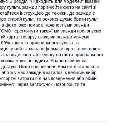
усі.В розділі "Підходить для моделей" вказані
ору пульта завжди порівнюйте фото на сайті зі
стайтеся інструкцією до техніки, де завжди є
про старий пульт, то рекомендуємо брати пульт
на фото, вже немає в наявності, ми завжди
ДУЄМО переглянути також" ми завжди пропонуємо
вній картці товару;також, ми завжди можемо
 100% заміною оригінального пульта та
ія, у якій вказана інформація про відповідність
ога завжди звертайте увагу на фото оригінального
рошивка може не підійти. Аналоговий пульт
 доступі. Якщо прошивання Вам не дісталося, є
або ж у нас завжди в каталозі є великий вибір
нспортні витрати під час повернення або обміні
рнення" через застосунок Нової пошти та