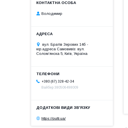
Володимир
вул. Братів Зерових 14б -
юр.адреса Самовивіз: вул.
Соломʼянска 5, Київ, Україна
+380 (67) 328-42-34
Вайбер 380506498009
https://pulti.ua/