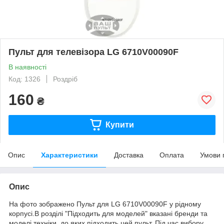
Пульт для телевізора LG 6710V00090F
В наявності
Код: 1326
Роздріб
160
₴
Купити
Опис
Характеристики
Доставка
Оплата
Умови 
Опис
На фото зображено Пульт для LG 6710V00090F у рідному
корпусі.В розділі "Підходить для моделей" вказані бренди та
моделі техніки, до яких підходить цей пульт. Під час вибору