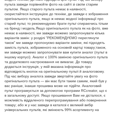
пульта завжди порівнюйте фото на сайті зі своїм старим
пультом. Якщо старого пульта немає в наявності,
скористайтеся інструкцією до техніки, де завжди є зображення
оригінального пульта, якщо ж немає жодної інформації про
старий пульт, то рекомендуємо брати пульт спираючись тільки
на бренд і модель.Якщо оригінального пульта як на фото, вже
немає в наявності, ми завжди можемо запропонувати кілька
варіантів замін: у розділі "РЕКОМЕНДУЄМО переглянути
також" ми завжди пропонуємо варіанти заміни, які підходять
замість пульта, зображеного на основній картці товару;також,
ми завжди можемо запропонувати вам купити аналог (пульт в
іншому корпусі). Аналог є 100% заміною оригінального пульта
та додаткового настроювання не вимагає. До товару
додається інструкція, у якій вказана інформація про
відповідність кнопок на оригінальному пульті й аналоговому.
Під час вибору аналога завжди звертайте увагу на фото
оригінального пульта — він має бути таким самим, який був у
вас раніше, інакше прошивка може не підійти. Аналоговий
пульт програмується за допомогою програми RCcreator, що є
в загальному доступі. Якщо прошивання Вам не дісталося, є
можливість віддаленого перепрограмування або повернення
товару; або ж у нас завжди в каталозі є великий вибір
універсальних пультів, які змінюють 99% асортименту на