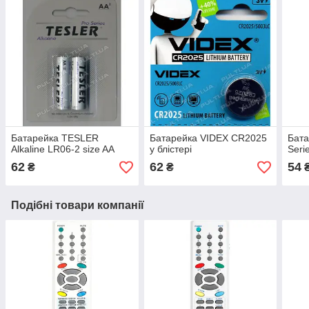
Батарейка TESLER
Батарейка VIDEX CR2025
Бат
Alkaline LR06-2 size AA
у блістері
Seri
62
62
54
₴
₴
Подібні товари компанії