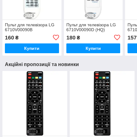
Пульт для телевізора LG
Пульт для телевізора LG
Пуль
6710V00090B
6710V00090D (HQ)
671
160
180
157
₴
₴
Купити
Купити
Акційні пропозиції та новинки