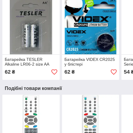
Батарейка TESLER
Батарейка VIDEX CR2025
Бат
Alkaline LR06-2 size AA
у блістері
Seri
62
62
54
₴
₴
Подібні товари компанії