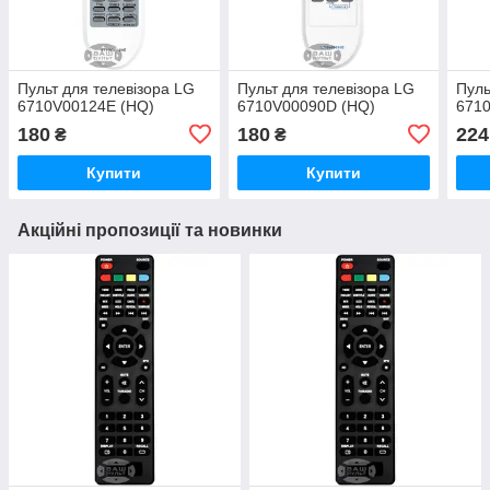
Пульт для телевізора LG
Пульт для телевізора LG
Пуль
6710V00124E (HQ)
6710V00090D (HQ)
671
180
180
224
₴
₴
Купити
Купити
Акційні пропозиції та новинки