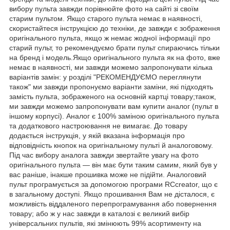
вибору пульта завжди порівнюйте фото на сайті зі своїм
старим пультом. Якщо старого пульта немає в наявності,
скористайтеся інструкцією до техніки, де завжди є зображення
оригінального пульта, якщо ж немає жодної інформації про
старий пульт, то рекомендуємо брати пульт спираючись тільки
на бренд і модель.Якщо оригінального пульта як на фото, вже
немає в наявності, ми завжди можемо запропонувати кілька
варіантів замін: у розділі "РЕКОМЕНДУЄМО переглянути
також" ми завжди пропонуємо варіанти заміни, які підходять
замість пульта, зображеного на основній картці товару;також,
ми завжди можемо запропонувати вам купити аналог (пульт в
іншому корпусі). Аналог є 100% заміною оригінального пульта
та додаткового настроювання не вимагає. До товару
додається інструкція, у якій вказана інформація про
відповідність кнопок на оригінальному пульті й аналоговому.
Під час вибору аналога завжди звертайте увагу на фото
оригінального пульта — він має бути таким самим, який був у
вас раніше, інакше прошивка може не підійти. Аналоговий
пульт програмується за допомогою програми RCcreator, що є
в загальному доступі. Якщо прошивання Вам не дісталося, є
можливість віддаленого перепрограмування або повернення
товару; або ж у нас завжди в каталозі є великий вибір
універсальних пультів, які змінюють 99% асортименту на