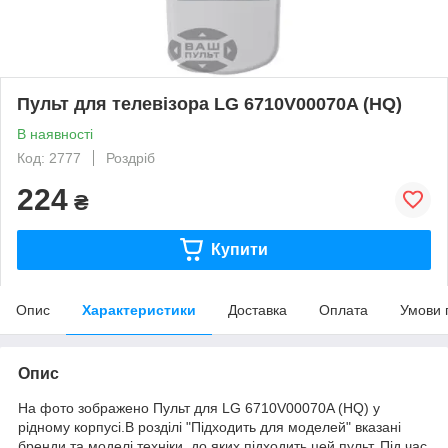
Пульт для телевізора LG 6710V00070A (HQ)
В наявності
Код: 2777
Роздріб
224
₴
Купити
Опис
Характеристики
Доставка
Оплата
Умови 
Опис
На фото зображено Пульт для LG 6710V00070A (HQ) у
рідному корпусі.В розділі "Підходить для моделей" вказані
бренди та моделі техніки, до яких підходить цей пульт. Під час