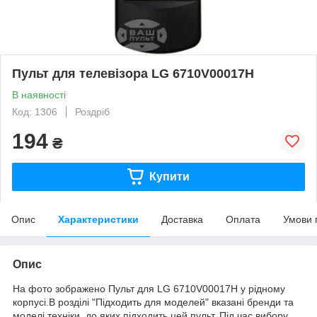
Пульт для телевізора LG 6710V00017H
В наявності
Код: 1306
Роздріб
194
₴
Купити
Опис
Характеристики
Доставка
Оплата
Умови 
Опис
На фото зображено Пульт для LG 6710V00017H у рідному
корпусі.В розділі "Підходить для моделей" вказані бренди та
моделі техніки, до яких підходить цей пульт. Під час вибору