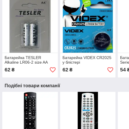
Батарейка TESLER
Батарейка VIDEX CR2025
Бат
Alkaline LR06-2 size AA
у блістері
Seri
62
62
54
₴
₴
Подібні товари компанії