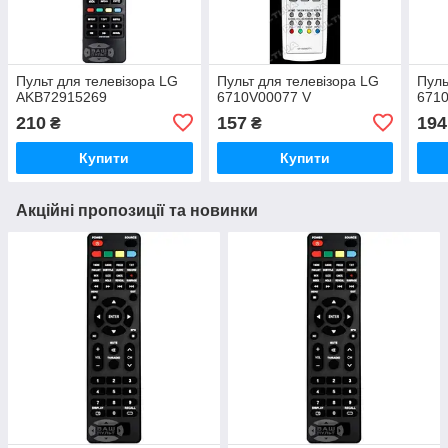
Пульт для телевізора LG
Пульт для телевізора LG
Пуль
AKB72915269
6710V00077 V
671
210
157
194
₴
₴
Купити
Купити
Акційні пропозиції та новинки