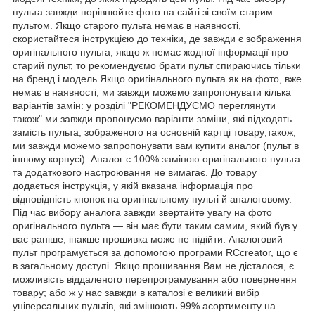
пульта завжди порівнюйте фото на сайті зі своїм старим
пультом. Якщо старого пульта немає в наявності,
скористайтеся інструкцією до техніки, де завжди є зображення
оригінального пульта, якщо ж немає жодної інформації про
старий пульт, то рекомендуємо брати пульт спираючись тільки
на бренд і модель.Якщо оригінального пульта як на фото, вже
немає в наявності, ми завжди можемо запропонувати кілька
варіантів замін: у розділі "РЕКОМЕНДУЄМО переглянути
також" ми завжди пропонуємо варіанти заміни, які підходять
замість пульта, зображеного на основній картці товару;також,
ми завжди можемо запропонувати вам купити аналог (пульт в
іншому корпусі). Аналог є 100% заміною оригінального пульта
та додаткового настроювання не вимагає. До товару
додається інструкція, у якій вказана інформація про
відповідність кнопок на оригінальному пульті й аналоговому.
Під час вибору аналога завжди звертайте увагу на фото
оригінального пульта — він має бути таким самим, який був у
вас раніше, інакше прошивка може не підійти. Аналоговий
пульт програмується за допомогою програми RCcreator, що є
в загальному доступі. Якщо прошивання Вам не дісталося, є
можливість віддаленого перепрограмування або повернення
товару; або ж у нас завжди в каталозі є великий вибір
універсальних пультів, які змінюють 99% асортименту на