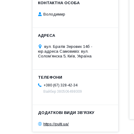
Володимир
вул. Братів Зерових 14б -
юр.адреса Самовивіз: вул.
Соломʼянска 5, Київ, Україна
+380 (67) 328-42-34
Вайбер 380506498009
https://pulti.ua/