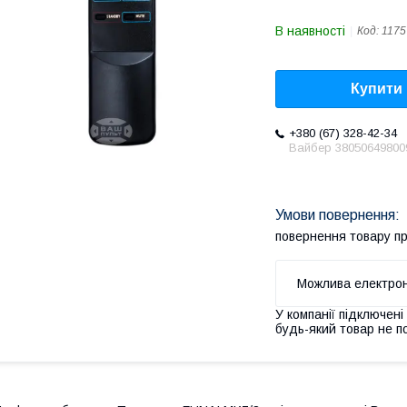
В наявності
Код:
1175
Купити
+380 (67) 328-42-34
Вайбер 38050649800
повернення товару п
У компанії підключені
будь-який товар не п