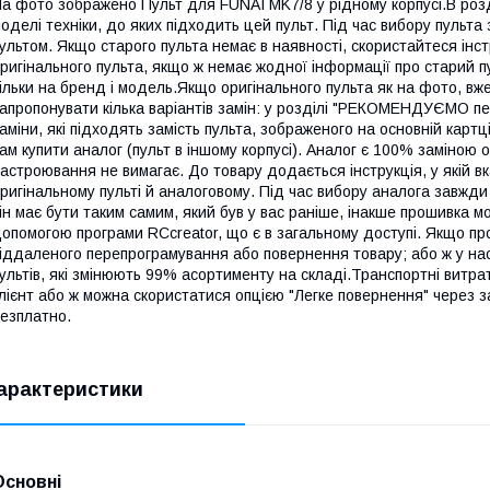
а фото зображено Пульт для FUNAI MK7/8 у рідному корпусі.В роз
оделі техніки, до яких підходить цей пульт. Під час вибору пульта
ультом. Якщо старого пульта немає в наявності, скористайтеся інс
ригінального пульта, якщо ж немає жодної інформації про старий 
ільки на бренд і модель.Якщо оригінального пульта як на фото, вж
апропонувати кілька варіантів замін: у розділі "РЕКОМЕНДУЄМО п
аміни, які підходять замість пульта, зображеного на основній кар
ам купити аналог (пульт в іншому корпусі). Аналог є 100% заміною 
астроювання не вимагає. До товару додається інструкція, у якій вк
ригінальному пульті й аналоговому. Під час вибору аналога завжди
ін має бути таким самим, який був у вас раніше, інакше прошивка м
опомогою програми RCcreator, що є в загальному доступі. Якщо пр
іддаленого перепрограмування або повернення товару; або ж у нас
ультів, які змінюють 99% асортименту на складі.Транспортні витра
лієнт або ж можна скористатися опцією "Легке повернення" через 
езплатно.
арактеристики
Основні