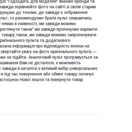
ділі "Підходить для моделей" вказані бренди та
 завжди порівнюйте фото на сайті зі своїм старим
трукцією до техніки, де завжди є зображення
пульт, то рекомендуємо брати пульт спираючись
е немає в наявності, ми завжди можемо
ереглянути також" ми завжди пропонуємо варіанти
тці товару;також, ми завжди можемо запропонувати
оригінального пульта та додаткового
азана інформація про відповідність кнопок на
 звертайте увагу на фото оригінального пульта —
оже не підійти. Аналоговий пульт програмується за
ошивання Вам не дісталося, є можливість
 завжди в каталозі є великий вибір універсальних
ти під час повернення або обміні товару оплачує
застосунок Нової пошти та повернути товар