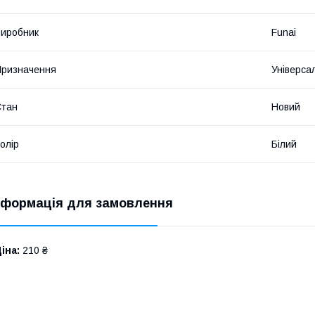
иробник
Funai
ризначення
Універса
Стан
Новий
олір
Білий
нформація для замовлення
іна:
210 ₴