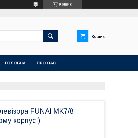
Кошик
Кошик
ГОЛОВНА
ПРО НАС
левізора FUNAI MK7/8
ому корпусі)