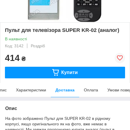
Пульт для телевізора SUPER KR-02 (аналог)
В наявності
Код: 3142
Роздріб
414
₴
Купити
пис
Характеристики
Доставка
Оплата
Умови пове
Опис
На фото зображено Пульт для SUPER KR-02 в рідному
корпусі, якщо оригінального як на фото, вже немає в
наявності: Ми завжди пропонуємо купити аналог (пульт в