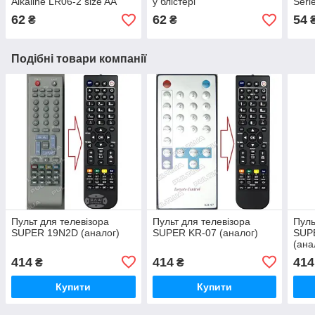
Alkaline LR06-2 size AA
у блістері
Seri
62
62
54
₴
₴
Подібні товари компанії
Пульт для телевізора
Пульт для телевізора
Пуль
SUPER 19N2D (аналог)
SUPER KR-07 (аналог)
SUP
(ана
414
414
414
₴
₴
Купити
Купити