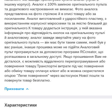
іншому корпусі). Аналог є 100% заміною оригінального пульта
та додаткового настроювання не вимагає. Фото аналога
представлена на фото стрілкою й в описі товару або за
посиланням. Аналог виготовлений з ударостійкого пластику, з
використанням корпусної мікросхеми та за якістю близький до
оригінального.К товару додається інструкція, у якій вказана
інформація про відповідність кнопок на оригінальному пульті
й аналоговому. аналог завжди звертайте увагу на фото
оригінального пульта — він має бути таким самим, який був у
вас раніше, інакше прошивка може не підійти.Аналоговий
пульт програмується за допомогою програми RCcreator, що
розташована в загальному доступі. Якщо прошивання Вам не
дісталося, є можливість віддаленого перепрограмування або
повернення товару.Транспортні витрати під час повернення
або обміну товару оплачує клієнт або ж можна скористатися
опцією "Легке повернення" через застосунок Нової пошти та
повернути товар безплатно.
Приховати
Характеристики