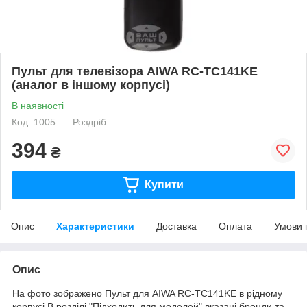
Пульт для телевізора AIWA RC-TC141KE
(аналог в іншому корпусі)
В наявності
Код: 1005
Роздріб
394
₴
Купити
Опис
Характеристики
Доставка
Оплата
Умови 
Опис
На фото зображено Пульт для AIWA RC-TC141KE в рідному
корпусі.В розділі "Підходить для моделей" вказані бренди та