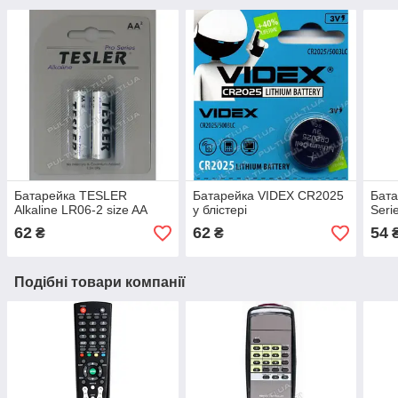
Батарейка TESLER
Батарейка VIDEX CR2025
Бат
Alkaline LR06-2 size AA
у блістері
Seri
62
62
54
₴
₴
Подібні товари компанії