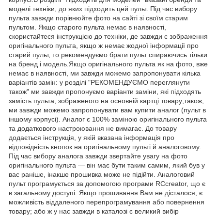
моделі техніки, до яких підходить цей пульт. Під час вибору
пульта завжди порівнюйте фото на сайті зі своїм старим
пультом. Якщо старого пульта немає в наявності,
скористайтеся інструкцією до техніки, де завжди є зображення
оригінального пульта, якщо ж немає жодної інформації про
старий пульт, то рекомендуємо брати пульт спираючись тільки
на бренд і модель.Якщо оригінального пульта як на фото, вже
немає в наявності, ми завжди можемо запропонувати кілька
варіантів замін: у розділі "РЕКОМЕНДУЄМО переглянути
також" ми завжди пропонуємо варіанти заміни, які підходять
замість пульта, зображеного на основній картці товару;також,
ми завжди можемо запропонувати вам купити аналог (пульт в
іншому корпусі). Аналог є 100% заміною оригінального пульта
та додаткового настроювання не вимагає. До товару
додається інструкція, у якій вказана інформація про
відповідність кнопок на оригінальному пульті й аналоговому.
Під час вибору аналога завжди звертайте увагу на фото
оригінального пульта — він має бути таким самим, який був у
вас раніше, інакше прошивка може не підійти. Аналоговий
пульт програмується за допомогою програми RCcreator, що є
в загальному доступі. Якщо прошивання Вам не дісталося, є
можливість віддаленого перепрограмування або повернення
товару; або ж у нас завжди в каталозі є великий вибір