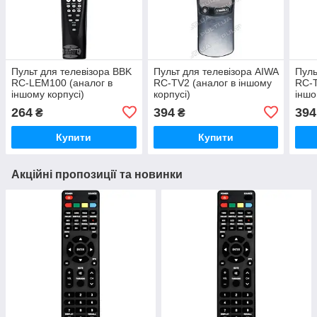
Пульт для телевізора BBK
Пульт для телевізора AIWA
Пуль
RC-LEM100 (аналог в
RC-TV2 (аналог в іншому
RC-T
іншому корпусі)
корпусі)
іншо
264
394
394
₴
₴
Купити
Купити
Акційні пропозиції та новинки